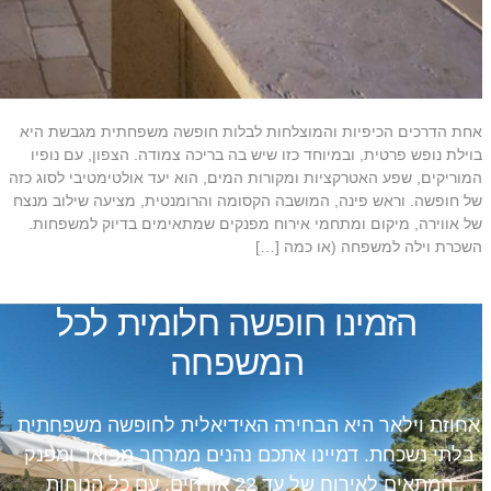
אחת הדרכים הכיפיות והמוצלחות לבלות חופשה משפחתית מגבשת היא
בוילת נופש פרטית, ובמיוחד כזו שיש בה בריכה צמודה. הצפון, עם נופיו
המוריקים, שפע האטרקציות ומקורות המים, הוא יעד אולטימטיבי לסוג כזה
של חופשה. וראש פינה, המושבה הקסומה והרומנטית, מציעה שילוב מנצח
של אווירה, מיקום ומתחמי אירוח מפנקים שמתאימים בדיוק למשפחות.
השכרת וילה למשפחה (או כמה […]
הזמינו חופשה חלומית לכל
המשפחה
אחוזת וילאר היא הבחירה האידיאלית לחופשה משפחתית
בלתי נשכחת. דמיינו אתכם נהנים ממרחב מפואר ומפנק
המתאים לאירוח של עד 22 אורחים, עם כל הנוחות