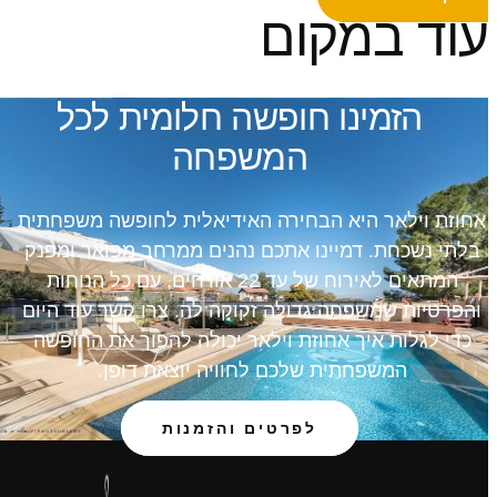
עוד במקום
הזמינו חופשה חלומית לכל
המשפחה
אחוזת וילאר היא הבחירה האידיאלית לחופשה משפחתית
בלתי נשכחת. דמיינו אתכם נהנים ממרחב מפואר ומפנק
המתאים לאירוח של עד 22 אורחים, עם כל הנוחות
והפרטיות שמשפחה גדולה זקוקה לה. צרו קשר עוד היום
כדי לגלות איך אחוזת וילאר יכולה להפוך את החופשה
המשפחתית שלכם לחוויה יוצאת דופן.
לפרטים והזמנות