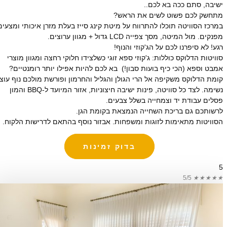
ישיבה, סתם ככה בא לכם..
מתחשק לכם פשוט לשים את הראש?
במרכז הסוויטה תוכלו להתרווח על מיטת קינג סייז בעלת מזרן איכותי ומצעים
מפנקים. מול המיטה, מסך צפייה LCD גדול + מגוון ערוצים.
רגע! לא סיפרנו לכם על הג'קוזי והנוף!
סוויטות הדלוקס כוללות: ג'קוזי ספא זוגי כשלצידו חלוקי רחצה ומגוון מוצרי
אמבט וספא (הכי כיף בועות סבון!) בא לכם להיות אפילו יותר רומנטיים?
קומת הדלוקס משקיפה אל הרי הגולן והגליל והחרמון ופורשת מולכם נוף עוצר
נשימה. לצד כל סוויטה, פינות ישיבה חיצוניות, אזור המיועד ל-BBQ והמון
פסלים עבודת יד וצמחייה בשלל צבעים.
לרשותכם גם בריכת השחייה הנמצאת בקומת הגן.
הסוויטות מתאימות לזוגות ומשפחות. אבזור נוסף בהתאם לדרישות הלקוח.
בדוק זמינות
5
5/5
★
★
★
★
★