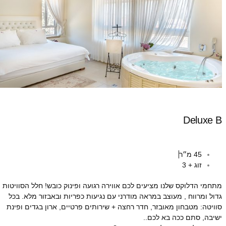
Deluxe B
45 מ״ר
זוג + 3
מתחמי הדלוקס שלנו מציעים לכם אווירה רגועה ופינוק כובש! חלל הסוויטות
גדול ומרווח , מעוצב במראה מודרני עם נגיעות כפריות ובאבזור מלא. בכל
סוויטה: מטבחון מאובזר, חדר רחצה + שירותים פרטיים, ארון בגדים ופינת
ישיבה, סתם ככה בא לכם..