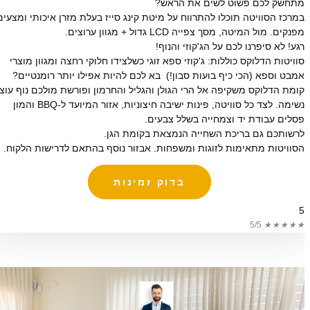
מתחשק לכם פשוט לשים את הראש?
במרכז הסוויטה תוכלו להתרווח על מיטת קינג סייז בעלת מזרן איכותי ומצעים
מפנקים. מול המיטה, מסך צפייה LCD גדול + מגוון ערוצים.
רגע! לא סיפרנו לכם על הג'קוזי והנוף!
סוויטות הדלוקס כוללות: ג'קוזי ספא זוגי כשלצידו חלוקי רחצה ומגוון מוצרי
אמבט וספא (הכי כיף בועות סבון!) בא לכם להיות אפילו יותר רומנטיים?
קומת הדלוקס משקיפה אל הרי הגולן והגליל והחרמון ופורשת מולכם נוף עוצר
נשימה. לצד כל סוויטה, פינות ישיבה חיצוניות, אזור המיועד ל-BBQ והמון
פסלים עבודת יד וצמחייה בשלל צבעים.
לרשותכם גם בריכת השחייה הנמצאת בקומת הגן.
הסוויטות מתאימות לזוגות ומשפחות. אבזור נוסף בהתאם לדרישות הלקוח.
בדוק זמינות
5
5/5
★
★
★
★
★