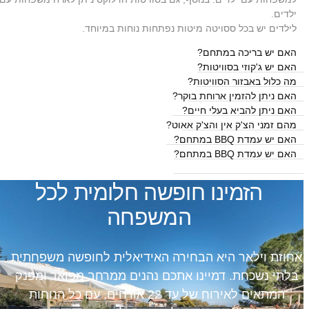
ילדים.
לילדים יש בכל ססויטה מיטות נפתחות נוחות במיוחד.
האם יש בריכה במתחם?
האם יש ג'קוזי בסוויטות?
מה כלול באבזור הסוויטות?
האם ניתן להזמין ארוחת בוקר?
האם ניתן להביא בעלי חיים?
מהם זמני הצ'ק אין והצ'ק אאוט?
האם יש עמדת BBQ במתחם?
האם יש עמדת BBQ במתחם?
הזמינו חופשה חלומית לכל
המשפחה
אחוזת וילאר היא הבחירה האידיאלית לחופשה משפחתית
בלתי נשכחת. דמיינו אתכם נהנים ממרחב מפואר ומפנק
המתאים לאירוח של עד 22 אורחים, עם כל הנוחות