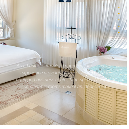
John Doe
Guest
As a business traveler, I appreciate the seamless
experience provided by Luxeliving. The well-
equipped business center, high-speed Wi-Fi, and
comfortable rooms make it an ideal choice.