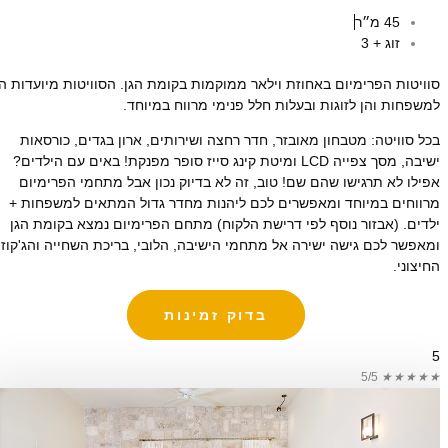
45 מ״ר
זוג + 3
סוויטות הפרימיום באחוזת וילאר ממוקמות בקומת הגן. הסוויטות מיועדות הן
למשפחות והן לזוגות ובעלות חלל פנימי מרווח במיוחד.
בכל סוויטה: מטבחון מאובזר, חדר רחצה ושירותים, ארון בגדים, כורסאות
ישיבה, מסך צפייה LCD ומיטת קינג סייז סופר מפנקת! באים עם הילדים?
אפילו לא תרגישו שהם שם! טוב, זה לא בדיוק נכון אבל מתחמי הפרימיום
מרווחים במיוחד ומאפשרים לכם ליהנות מחדר גדול המתאים למשפחות +
ילדים. (אבזור נוסף לפי דרישת הלקוח) מתחם הפרימיום נמצא בקומת הגן
ומאפשר לכם גישה ישירה אל מתחמי הישיבה, הלובי, בריכת השחייה והג'קוזי
החיצוני.
בדוק זמינות
5
5/5
★
★
★
★
★