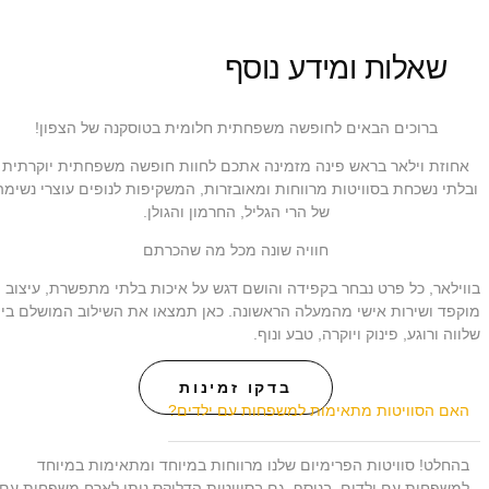
שאלות ומידע נוסף
ברוכים הבאים לחופשה משפחתית חלומית בטוסקנה של הצפון!
אחוזת וילאר בראש פינה מזמינה אתכם לחוות חופשה משפחתית יוקרתית
ובלתי נשכחת בסוויטות מרווחות ומאובזרות, המשקיפות לנופים עוצרי נשימה
של הרי הגליל, החרמון והגולן.
חוויה שונה מכל מה שהכרתם
בווילאר, כל פרט נבחר בקפידה והושם דגש על איכות בלתי מתפשרת, עיצוב
מוקפד ושירות אישי מהמעלה הראשונה. כאן תמצאו את השילוב המושלם בין
שלווה ורוגע, פינוק ויוקרה, טבע ונוף.
בדקו זמינות
האם הסוויטות מתאימות למשפחות עם ילדים?
בהחלט! סוויטות הפרימיום שלנו מרווחות במיוחד ומתאימות במיוחד
למשפחות עם ילדים. בנוסף, גם בסוויטות הדלוקס ניתן לארח משפחות עם