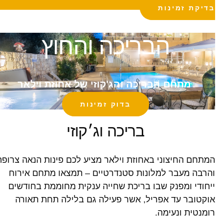
בדיקת זמינות
הבריכה והחוץ
מתחם הבריכה והג'קוזי של אחוזת וילאר
בדוק זמינות
בריכה וג׳קוזי
המתחם החיצוני באחוזת וילאר מציע לכם פינות הנאה צרופה
והרבה מעבר למלונות סטנדרטיים – תמצאו מתחם אירוח
ייחודי ומפנק שבו בריכת שחייה ענקית מחוממת בחודשים
אוקטובר עד אפריל, אשר פעילה גם בלילה תחת תאורה
רומנטית ונעימה.